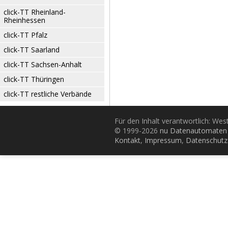
click-TT Rheinland-
Rheinhessen
click-TT Pfalz
click-TT Saarland
click-TT Sachsen-Anhalt
click-TT Thüringen
click-TT restliche Verbände
Für den Inhalt verantwortlich: Wes
© 1999-2026
nu Datenautomaten 
Kontakt
,
Impressum
,
Datenschutz