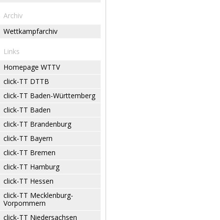
Archiv
Wettkampfarchiv
Links
Homepage WTTV
click-TT DTTB
click-TT Baden-Württemberg
click-TT Baden
click-TT Brandenburg
click-TT Bayern
click-TT Bremen
click-TT Hamburg
click-TT Hessen
click-TT Mecklenburg-
Vorpommern
click-TT Niedersachsen