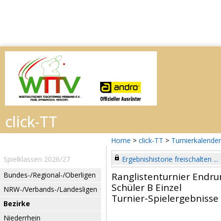
Home
>
click-TT
>
Turnierkalender
Spielklassen 2026/27
Ergebnishistorie freischalten ...
Bundes-/Regional-/Oberligen
Ranglistenturnier Endru
Schüler B Einzel
NRW-/Verbands-/Landesligen
Turnier-Spielergebnisse
Bezirke
Niederrhein