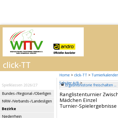
Home
>
click-TT
>
Turnierkalender
Schüler A/B
>
Spielklassen 2026/27
Ergebnishistorie freischalten ...
Bundes-/Regional-/Oberligen
Ranglistenturnier Zwisc
Mädchen Einzel
NRW-/Verbands-/Landesligen
Turnier-Spielergebnisse
Bezirke
Niederrhein