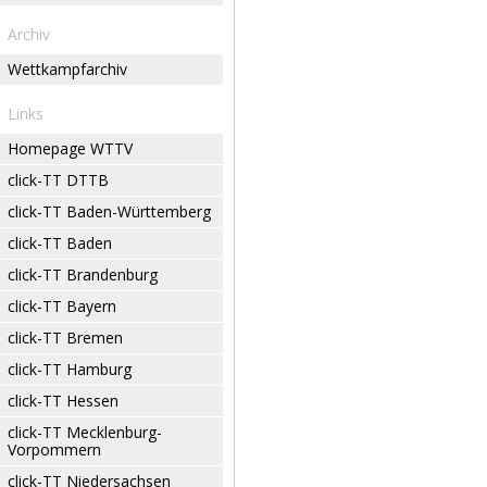
Archiv
Wettkampfarchiv
Links
Homepage WTTV
click-TT DTTB
click-TT Baden-Württemberg
click-TT Baden
click-TT Brandenburg
click-TT Bayern
click-TT Bremen
click-TT Hamburg
click-TT Hessen
click-TT Mecklenburg-
Vorpommern
click-TT Niedersachsen