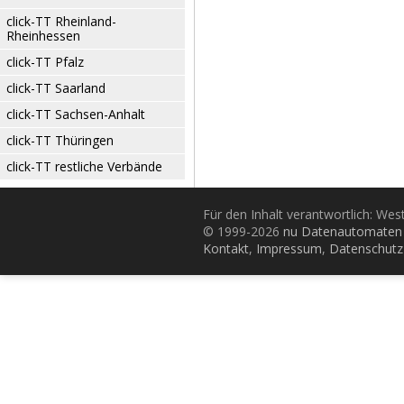
click-TT Rheinland-
Rheinhessen
click-TT Pfalz
click-TT Saarland
click-TT Sachsen-Anhalt
click-TT Thüringen
click-TT restliche Verbände
Für den Inhalt verantwortlich: Wes
© 1999-2026
nu Datenautomaten 
Kontakt
,
Impressum
,
Datenschutz