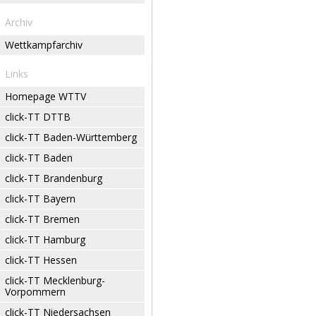
Archiv
Wettkampfarchiv
Links
Homepage WTTV
click-TT DTTB
click-TT Baden-Württemberg
click-TT Baden
click-TT Brandenburg
click-TT Bayern
click-TT Bremen
click-TT Hamburg
click-TT Hessen
click-TT Mecklenburg-
Vorpommern
click-TT Niedersachsen