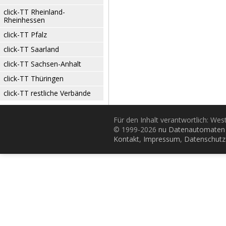
click-TT Rheinland-
Rheinhessen
click-TT Pfalz
click-TT Saarland
click-TT Sachsen-Anhalt
click-TT Thüringen
click-TT restliche Verbände
Für den Inhalt verantwortlich: Wes
© 1999-2026
nu Datenautomaten 
Kontakt
,
Impressum
,
Datenschutz