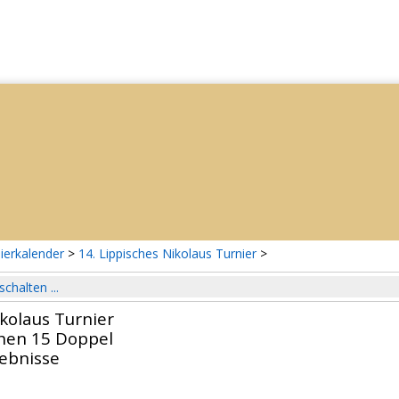
ierkalender
>
14. Lippisches Nikolaus Turnier
>
schalten ...
ikolaus Turnier
hen 15 Doppel
gebnisse