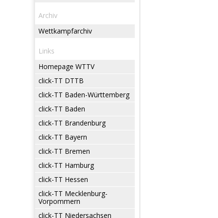
Archiv
Wettkampfarchiv
Links
Homepage WTTV
click-TT DTTB
click-TT Baden-Württemberg
click-TT Baden
click-TT Brandenburg
click-TT Bayern
click-TT Bremen
click-TT Hamburg
click-TT Hessen
click-TT Mecklenburg-
Vorpommern
click-TT Niedersachsen