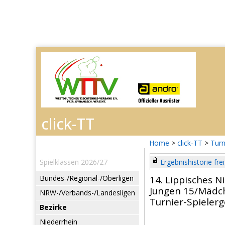
Home
>
click-TT
>
Turn
Spielklassen 2026/27
Ergebnishistorie frei
Bundes-/Regional-/Oberligen
14. Lippisches N
Jungen 15/Mädc
NRW-/Verbands-/Landesligen
Turnier-Spieler
Bezirke
Niederrhein