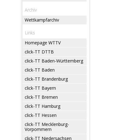
Archiv
Wettkampfarchiv
Links
Homepage WTTV
click-TT DTTB
click-TT Baden-Württemberg
click-TT Baden
click-TT Brandenburg
click-TT Bayern
click-TT Bremen
click-TT Hamburg
click-TT Hessen
click-TT Mecklenburg-
Vorpommern
click-TT Niedersachsen