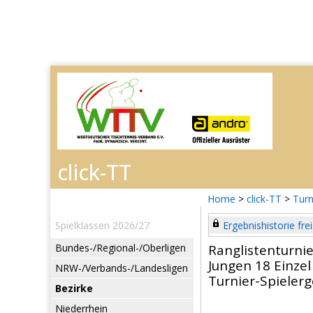
Home
>
click-TT
>
Turn
Spielklassen 2026/27
Ergebnishistorie frei
Bundes-/Regional-/Oberligen
Ranglistenturni
Jungen 18 Einzel
NRW-/Verbands-/Landesligen
Turnier-Spieler
Bezirke
Niederrhein