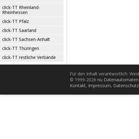
click-TT Rheinland-
Rheinhessen
click-TT Pfalz
click-TT Saarland
click-TT Sachsen-Anhalt
click-TT Thüringen
click-TT restliche Verbände
Für den Inhalt verantwortlich: Wes
© 1999-2026
nu Datenautomaten 
Kontakt
,
Impressum
,
Datenschutz