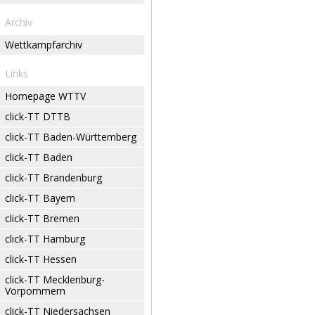
Archiv
Wettkampfarchiv
Links
Homepage WTTV
click-TT DTTB
click-TT Baden-Württemberg
click-TT Baden
click-TT Brandenburg
click-TT Bayern
click-TT Bremen
click-TT Hamburg
click-TT Hessen
click-TT Mecklenburg-
Vorpommern
click-TT Niedersachsen