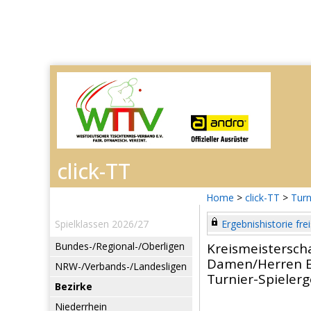
Home
>
click-TT
>
Turn
Spielklassen 2026/27
Ergebnishistorie frei
Bundes-/Regional-/Oberligen
Kreismeistersch
Damen/Herren E
NRW-/Verbands-/Landesligen
Turnier-Spieler
Bezirke
Niederrhein