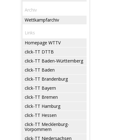
Archiv
Wettkampfarchiv
Links
Homepage WTTV
click-TT DTTB
click-TT Baden-Württemberg
click-TT Baden
click-TT Brandenburg
click-TT Bayern
click-TT Bremen
click-TT Hamburg
click-TT Hessen
click-TT Mecklenburg-
Vorpommern
click-TT Niedersachsen