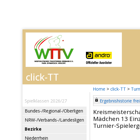
Home
>
click-TT
>
Turn
Spielklassen 2026/27
Ergebnishistorie frei
Bundes-/Regional-/Oberligen
Kreismeistersch
Mädchen 13 Einz
NRW-/Verbands-/Landesligen
Turnier-Spieler
Bezirke
Niederrhein