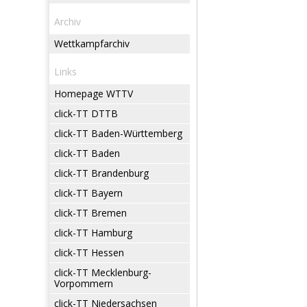
Archiv
Wettkampfarchiv
Links
Homepage WTTV
click-TT DTTB
click-TT Baden-Württemberg
click-TT Baden
click-TT Brandenburg
click-TT Bayern
click-TT Bremen
click-TT Hamburg
click-TT Hessen
click-TT Mecklenburg-
Vorpommern
click-TT Niedersachsen