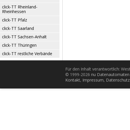
click-TT Rheinland-
Rheinhessen
click-TT Pfalz
click-TT Saarland
click-TT Sachsen-Anhalt
click-TT Thüringen
click-TT restliche Verbände
Für den Inhalt verantwortlich: Wes
© 1999-2026
nu Datenautomaten 
Kontakt
,
Impressum
,
Datenschutz