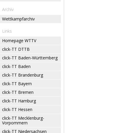
Archiv
Wettkampfarchiv
Links
Homepage WTTV
click-TT DTTB
click-TT Baden-Württemberg
click-TT Baden
click-TT Brandenburg
click-TT Bayern
click-TT Bremen
click-TT Hamburg
click-TT Hessen
click-TT Mecklenburg-
Vorpommern
click-TT Niedersachsen