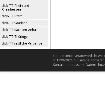
click-TT Rheinland-
Rheinhessen
click-TT Pfalz
click-TT Saarland
click-TT Sachsen-Anhalt
click-TT Thüringen
click-TT restliche Verbände
Für den Inhalt verantwortlich: Wes
© 1999-2026
nu Datenautomaten 
Kontakt
,
Impressum
,
Datenschutz