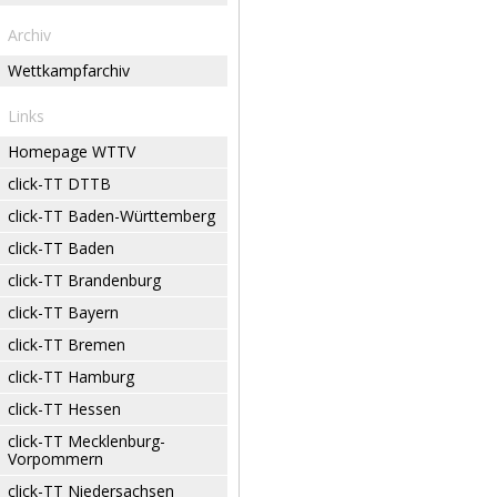
Archiv
Wettkampfarchiv
Links
Homepage WTTV
click-TT DTTB
click-TT Baden-Württemberg
click-TT Baden
click-TT Brandenburg
click-TT Bayern
click-TT Bremen
click-TT Hamburg
click-TT Hessen
click-TT Mecklenburg-
Vorpommern
click-TT Niedersachsen