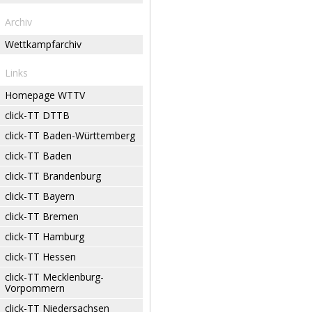
Archiv
Wettkampfarchiv
Links
Homepage WTTV
click-TT DTTB
click-TT Baden-Württemberg
click-TT Baden
click-TT Brandenburg
click-TT Bayern
click-TT Bremen
click-TT Hamburg
click-TT Hessen
click-TT Mecklenburg-
Vorpommern
click-TT Niedersachsen