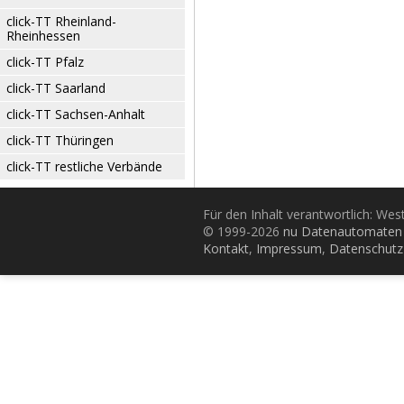
click-TT Rheinland-
Rheinhessen
click-TT Pfalz
click-TT Saarland
click-TT Sachsen-Anhalt
click-TT Thüringen
click-TT restliche Verbände
Für den Inhalt verantwortlich: Wes
© 1999-2026
nu Datenautomaten 
Kontakt
,
Impressum
,
Datenschutz