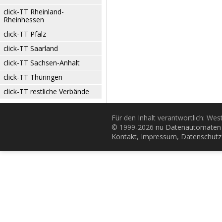
click-TT Rheinland-
Rheinhessen
click-TT Pfalz
click-TT Saarland
click-TT Sachsen-Anhalt
click-TT Thüringen
click-TT restliche Verbände
Für den Inhalt verantwortlich: Wes
© 1999-2026
nu Datenautomaten 
Kontakt
,
Impressum
,
Datenschutz