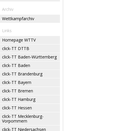
Archiv
Wettkampfarchiv
Links
Homepage WTTV
click-TT DTTB
click-TT Baden-Württemberg
click-TT Baden
click-TT Brandenburg
click-TT Bayern
click-TT Bremen
click-TT Hamburg
click-TT Hessen
click-TT Mecklenburg-
Vorpommern
click-TT Niedersachsen