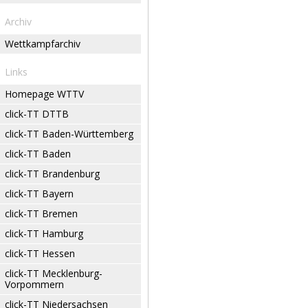
Archiv
Wettkampfarchiv
Links
Homepage WTTV
click-TT DTTB
click-TT Baden-Württemberg
click-TT Baden
click-TT Brandenburg
click-TT Bayern
click-TT Bremen
click-TT Hamburg
click-TT Hessen
click-TT Mecklenburg-
Vorpommern
click-TT Niedersachsen