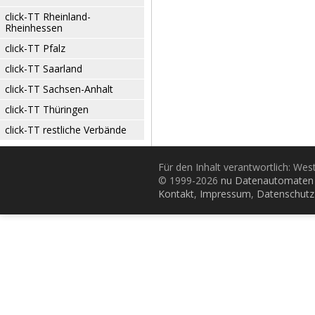
click-TT Rheinland-
Rheinhessen
click-TT Pfalz
click-TT Saarland
click-TT Sachsen-Anhalt
click-TT Thüringen
click-TT restliche Verbände
Für den Inhalt verantwortlich: Wes
© 1999-2026
nu Datenautomaten 
Kontakt
,
Impressum
,
Datenschutz