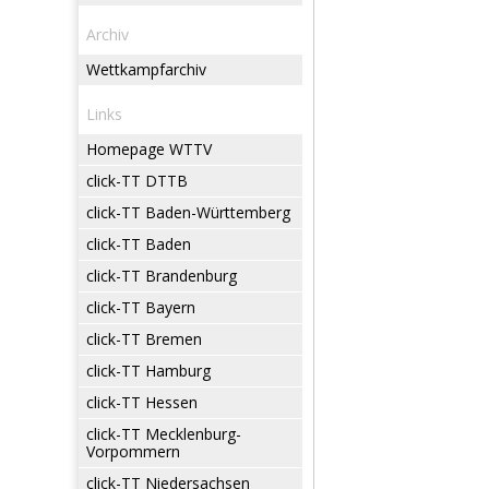
Archiv
Wettkampfarchiv
Links
Homepage WTTV
click-TT DTTB
click-TT Baden-Württemberg
click-TT Baden
click-TT Brandenburg
click-TT Bayern
click-TT Bremen
click-TT Hamburg
click-TT Hessen
click-TT Mecklenburg-
Vorpommern
click-TT Niedersachsen