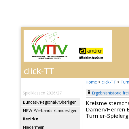
Home
>
click-TT
>
Turn
Spielklassen 2026/27
Ergebnishistorie frei
Bundes-/Regional-/Oberligen
Kreismeistersc
Damen/Herren E
NRW-/Verbands-/Landesligen
Turnier-Spieler
Bezirke
Niederrhein