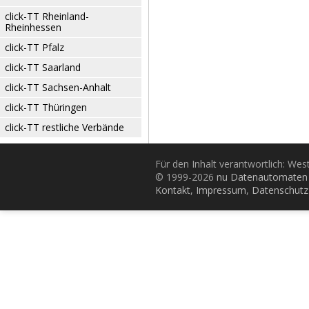
click-TT Rheinland-
Rheinhessen
click-TT Pfalz
click-TT Saarland
click-TT Sachsen-Anhalt
click-TT Thüringen
click-TT restliche Verbände
Für den Inhalt verantwortlich: Wes
© 1999-2026
nu Datenautomaten 
Kontakt
,
Impressum
,
Datenschutz