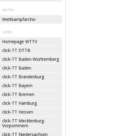
Archiv
Wettkampfarchiv
Links
Homepage WTTV
click-TT DTTB
click-TT Baden-Württemberg
click-TT Baden
click-TT Brandenburg
click-TT Bayern
click-TT Bremen
click-TT Hamburg
click-TT Hessen
click-TT Mecklenburg-
Vorpommern
click-TT Niedersachsen