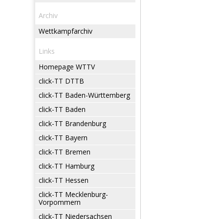
Archiv
Wettkampfarchiv
Links
Homepage WTTV
click-TT DTTB
click-TT Baden-Württemberg
click-TT Baden
click-TT Brandenburg
click-TT Bayern
click-TT Bremen
click-TT Hamburg
click-TT Hessen
click-TT Mecklenburg-
Vorpommern
click-TT Niedersachsen