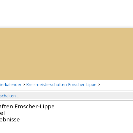
ierkalender
>
Kreismeisterschaften Emscher-Lippe
>
schalten ...
aften Emscher-Lippe
el
gebnisse