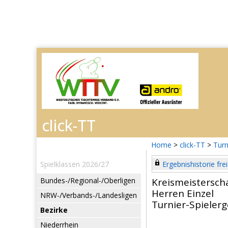
Home
>
click-TT
>
Turn
Spielklassen 2026/27
Ergebnishistorie frei
Bundes-/Regional-/Oberligen
Kreismeistersch
Herren Einzel
NRW-/Verbands-/Landesligen
Turnier-Spieler
Bezirke
Niederrhein