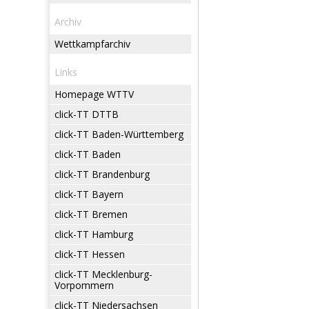
Archiv
Wettkampfarchiv
Links
Homepage WTTV
click-TT DTTB
click-TT Baden-Württemberg
click-TT Baden
click-TT Brandenburg
click-TT Bayern
click-TT Bremen
click-TT Hamburg
click-TT Hessen
click-TT Mecklenburg-
Vorpommern
click-TT Niedersachsen