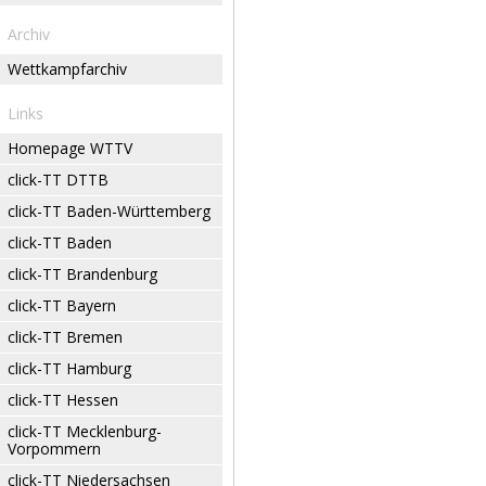
Archiv
Wettkampfarchiv
Links
Homepage WTTV
click-TT DTTB
click-TT Baden-Württemberg
click-TT Baden
click-TT Brandenburg
click-TT Bayern
click-TT Bremen
click-TT Hamburg
click-TT Hessen
click-TT Mecklenburg-
Vorpommern
click-TT Niedersachsen