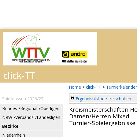
Home
>
click-TT
>
Turnierkalender
Spielklassen 2026/27
Ergebnishistorie freischalten ...
Bundes-/Regional-/Oberligen
Kreismeisterschaften H
Damen/Herren Mixed
NRW-/Verbands-/Landesligen
Turnier-Spielergebnisse
Bezirke
Niederrhein