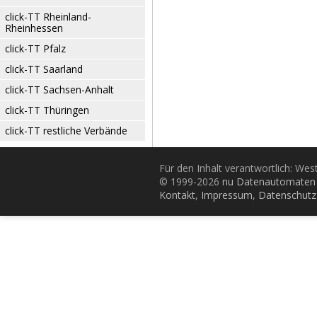
click-TT Rheinland-
Rheinhessen
click-TT Pfalz
click-TT Saarland
click-TT Sachsen-Anhalt
click-TT Thüringen
click-TT restliche Verbände
Für den Inhalt verantwortlich: Wes
© 1999-2026
nu Datenautomaten 
Kontakt
,
Impressum
,
Datenschutz