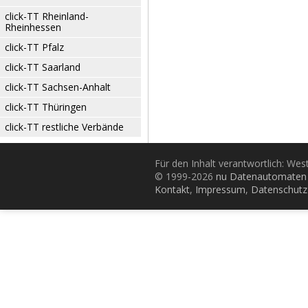
click-TT Rheinland-
Rheinhessen
click-TT Pfalz
click-TT Saarland
click-TT Sachsen-Anhalt
click-TT Thüringen
click-TT restliche Verbände
Für den Inhalt verantwortlich: Wes
© 1999-2026
nu Datenautomaten 
Kontakt
,
Impressum
,
Datenschutz