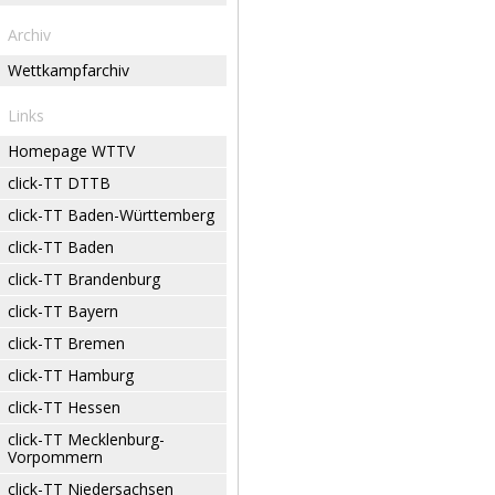
Archiv
Wettkampfarchiv
Links
Homepage WTTV
click-TT DTTB
click-TT Baden-Württemberg
click-TT Baden
click-TT Brandenburg
click-TT Bayern
click-TT Bremen
click-TT Hamburg
click-TT Hessen
click-TT Mecklenburg-
Vorpommern
click-TT Niedersachsen