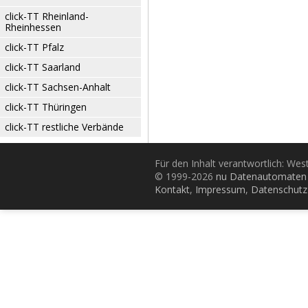
click-TT Rheinland-
Rheinhessen
click-TT Pfalz
click-TT Saarland
click-TT Sachsen-Anhalt
click-TT Thüringen
click-TT restliche Verbände
Für den Inhalt verantwortlich: Wes
© 1999-2026
nu Datenautomaten 
Kontakt
,
Impressum
,
Datenschutz