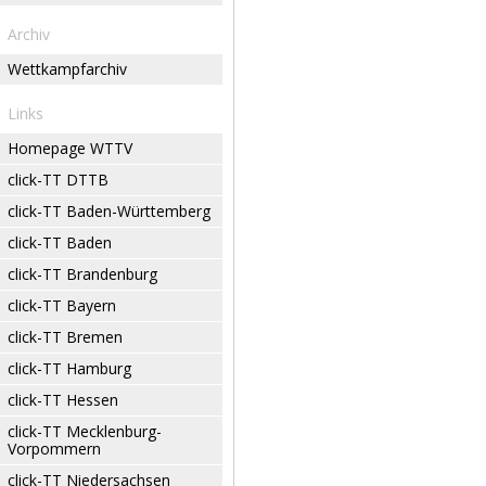
Archiv
Wettkampfarchiv
Links
Homepage WTTV
click-TT DTTB
click-TT Baden-Württemberg
click-TT Baden
click-TT Brandenburg
click-TT Bayern
click-TT Bremen
click-TT Hamburg
click-TT Hessen
click-TT Mecklenburg-
Vorpommern
click-TT Niedersachsen