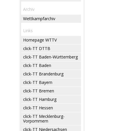
Archiv
Wettkampfarchiv
Links
Homepage WTTV
click-TT DTTB
click-TT Baden-Württemberg
click-TT Baden
click-TT Brandenburg
click-TT Bayern
click-TT Bremen
click-TT Hamburg
click-TT Hessen
click-TT Mecklenburg-
Vorpommern
click-TT Niedersachsen