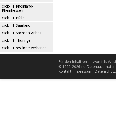
click-TT Rheinland-
Rheinhessen
click-TT Pfalz
click-TT Saarland
click-TT Sachsen-Anhalt
click-TT Thüringen
click-TT restliche Verbände
Für den Inhalt verantwortlich: Wes
© 1999-2026
nu Datenautomaten 
Kontakt
,
Impressum
,
Datenschutz