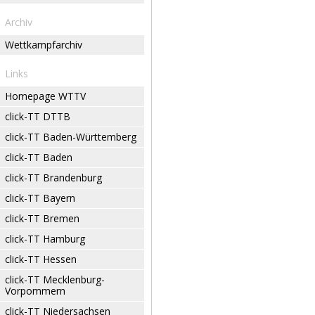
Archiv
Wettkampfarchiv
Links
Homepage WTTV
click-TT DTTB
click-TT Baden-Württemberg
click-TT Baden
click-TT Brandenburg
click-TT Bayern
click-TT Bremen
click-TT Hamburg
click-TT Hessen
click-TT Mecklenburg-
Vorpommern
click-TT Niedersachsen