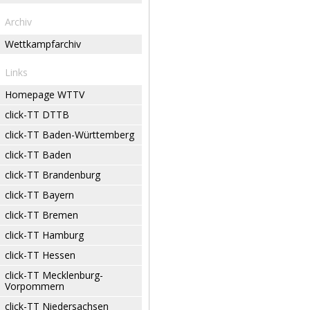
Archiv
Wettkampfarchiv
Links
Homepage WTTV
click-TT DTTB
click-TT Baden-Württemberg
click-TT Baden
click-TT Brandenburg
click-TT Bayern
click-TT Bremen
click-TT Hamburg
click-TT Hessen
click-TT Mecklenburg-
Vorpommern
click-TT Niedersachsen