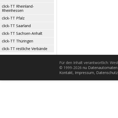
click-TT Rheinland-
Rheinhessen
click-TT Pfalz
click-TT Saarland
click-TT Sachsen-Anhalt
click-TT Thüringen
click-TT restliche Verbände
Für den Inhalt verantwortlich: Wes
© 1999-2026
nu Datenautomaten 
Kontakt
,
Impressum
,
Datenschutz