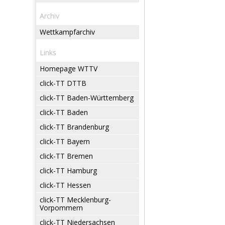
Archiv
Wettkampfarchiv
Links
Homepage WTTV
click-TT DTTB
click-TT Baden-Württemberg
click-TT Baden
click-TT Brandenburg
click-TT Bayern
click-TT Bremen
click-TT Hamburg
click-TT Hessen
click-TT Mecklenburg-
Vorpommern
click-TT Niedersachsen