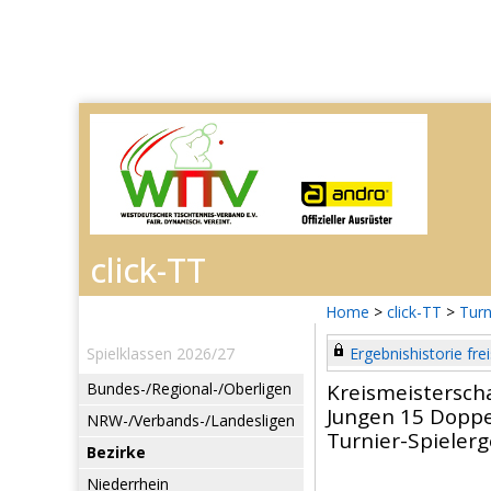
Home
>
click-TT
>
Turn
Spielklassen 2026/27
Ergebnishistorie frei
Bundes-/Regional-/Oberligen
Kreismeisterscha
Jungen 15 Doppe
NRW-/Verbands-/Landesligen
Turnier-Spieler
Bezirke
Niederrhein