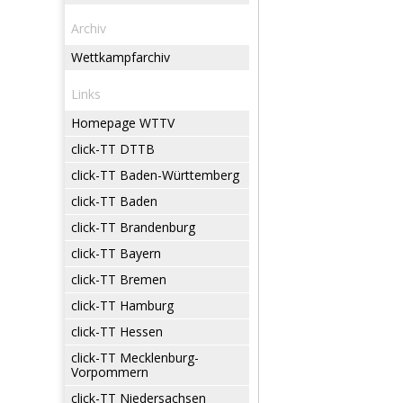
Archiv
Wettkampfarchiv
Links
Homepage WTTV
click-TT DTTB
click-TT Baden-Württemberg
click-TT Baden
click-TT Brandenburg
click-TT Bayern
click-TT Bremen
click-TT Hamburg
click-TT Hessen
click-TT Mecklenburg-
Vorpommern
click-TT Niedersachsen