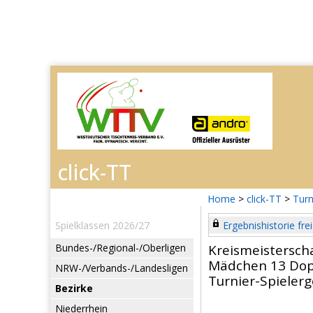
Home
>
click-TT
>
Turn
Spielklassen 2026/27
Ergebnishistorie frei
Bundes-/Regional-/Oberligen
Kreismeistersch
Mädchen 13 Dop
NRW-/Verbands-/Landesligen
Turnier-Spieler
Bezirke
Niederrhein