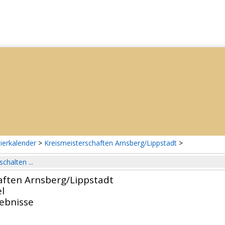
ierkalender
>
Kreismeisterschaften Arnsberg/Lippstadt
>
schalten ...
aften Arnsberg/Lippstadt
l
gebnisse