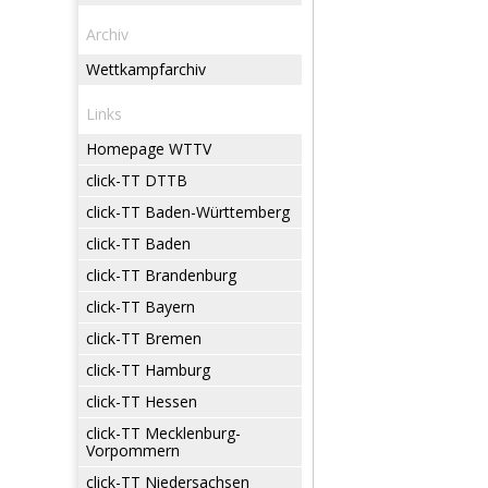
Archiv
Wettkampfarchiv
Links
Homepage WTTV
click-TT DTTB
click-TT Baden-Württemberg
click-TT Baden
click-TT Brandenburg
click-TT Bayern
click-TT Bremen
click-TT Hamburg
click-TT Hessen
click-TT Mecklenburg-
Vorpommern
click-TT Niedersachsen