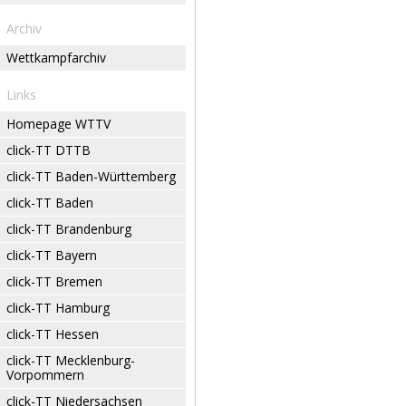
Archiv
Wettkampfarchiv
Links
Homepage WTTV
click-TT DTTB
click-TT Baden-Württemberg
click-TT Baden
click-TT Brandenburg
click-TT Bayern
click-TT Bremen
click-TT Hamburg
click-TT Hessen
click-TT Mecklenburg-
Vorpommern
click-TT Niedersachsen