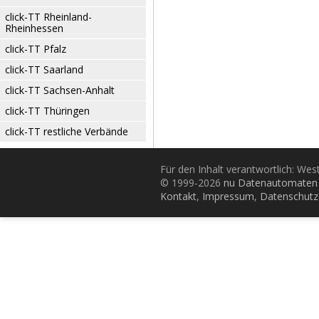
click-TT Rheinland-
Rheinhessen
click-TT Pfalz
click-TT Saarland
click-TT Sachsen-Anhalt
click-TT Thüringen
click-TT restliche Verbände
Für den Inhalt verantwortlich: Wes
© 1999-2026
nu Datenautomaten 
Kontakt
,
Impressum
,
Datenschutz