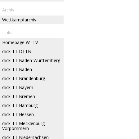
Archiv
Wettkampfarchiv
Links
Homepage WTTV
click-TT DTTB
click-TT Baden-Württemberg
click-TT Baden
click-TT Brandenburg
click-TT Bayern
click-TT Bremen
click-TT Hamburg
click-TT Hessen
click-TT Mecklenburg-
Vorpommern
click-TT Niedersachsen