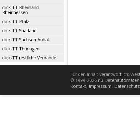
click-TT Rheinland-
Rheinhessen
click-TT Pfalz
click-TT Saarland
click-TT Sachsen-Anhalt
click-TT Thüringen
click-TT restliche Verbände
Für den Inhalt verantwortlich: Wes
© 1999-2026
nu Datenautomaten 
Kontakt
,
Impressum
,
Datenschutz