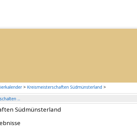
ierkalender
>
Kreismeisterschaften Südmünsterland
>
schalten ...
aften Südmünsterland
gebnisse