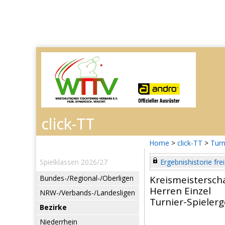
Home
>
click-TT
>
Turn
Spielklassen 2026/27
Ergebnishistorie frei
Bundes-/Regional-/Oberligen
Kreismeistersch
Herren Einzel
NRW-/Verbands-/Landesligen
Turnier-Spieler
Bezirke
Niederrhein