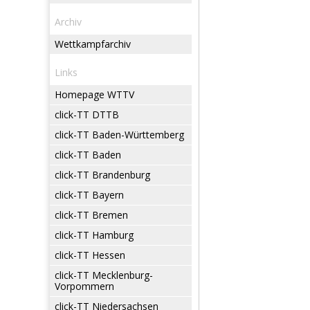
Archiv
Wettkampfarchiv
Links
Homepage WTTV
click-TT DTTB
click-TT Baden-Württemberg
click-TT Baden
click-TT Brandenburg
click-TT Bayern
click-TT Bremen
click-TT Hamburg
click-TT Hessen
click-TT Mecklenburg-
Vorpommern
click-TT Niedersachsen