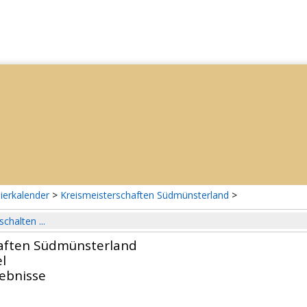
ierkalender
>
Kreismeisterschaften Südmünsterland
>
schalten ...
aften Südmünsterland
l
gebnisse