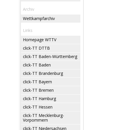
Archiv
Wettkampfarchiv
Links
Homepage WTTV
click-TT DTTB
click-TT Baden-Württemberg
click-TT Baden
click-TT Brandenburg
click-TT Bayern
click-TT Bremen
click-TT Hamburg
click-TT Hessen
click-TT Mecklenburg-
Vorpommern
click-TT Niedersachsen