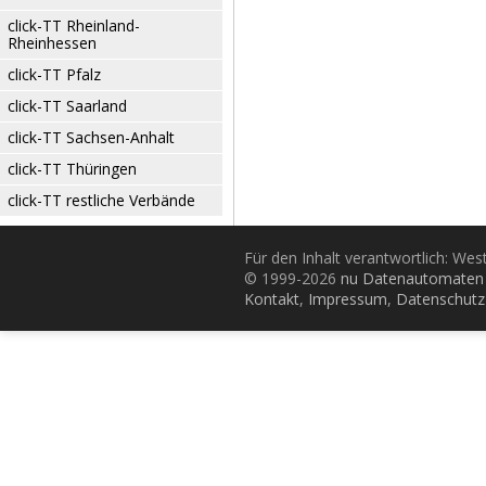
click-TT Rheinland-
Rheinhessen
click-TT Pfalz
click-TT Saarland
click-TT Sachsen-Anhalt
click-TT Thüringen
click-TT restliche Verbände
Für den Inhalt verantwortlich: Wes
© 1999-2026
nu Datenautomaten 
Kontakt
,
Impressum
,
Datenschutz