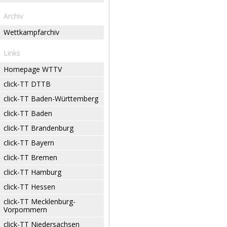
Archiv
Wettkampfarchiv
Links
Homepage WTTV
click-TT DTTB
click-TT Baden-Württemberg
click-TT Baden
click-TT Brandenburg
click-TT Bayern
click-TT Bremen
click-TT Hamburg
click-TT Hessen
click-TT Mecklenburg-
Vorpommern
click-TT Niedersachsen