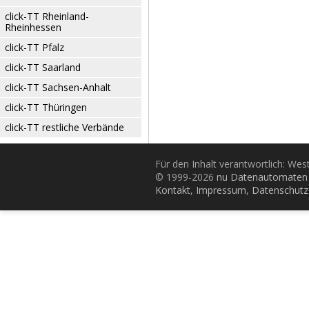
click-TT Rheinland-
Rheinhessen
click-TT Pfalz
click-TT Saarland
click-TT Sachsen-Anhalt
click-TT Thüringen
click-TT restliche Verbände
Für den Inhalt verantwortlich: Wes
© 1999-2026
nu Datenautomaten 
Kontakt
,
Impressum
,
Datenschutz