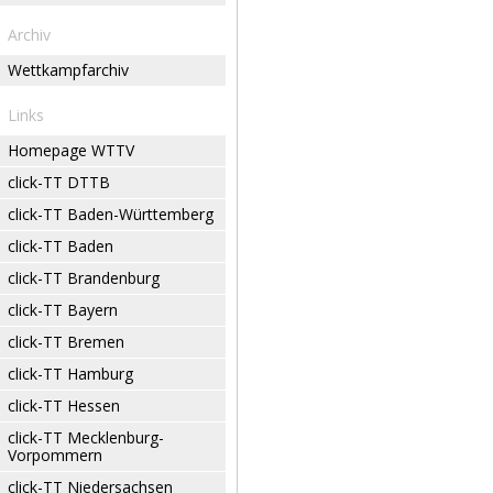
Archiv
Wettkampfarchiv
Links
Homepage WTTV
click-TT DTTB
click-TT Baden-Württemberg
click-TT Baden
click-TT Brandenburg
click-TT Bayern
click-TT Bremen
click-TT Hamburg
click-TT Hessen
click-TT Mecklenburg-
Vorpommern
click-TT Niedersachsen