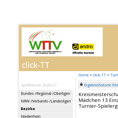
Home
>
click-TT
>
Turn
Spielklassen 2026/27
Ergebnishistorie frei
Bundes-/Regional-/Oberligen
Kreismeistersch
Mädchen 13 Einz
NRW-/Verbands-/Landesligen
Turnier-Spieler
Bezirke
Niederrhein