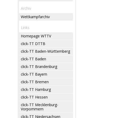
Archiv
Wettkampfarchiv
Links
Homepage WTTV
click-TT DTTB
click-TT Baden-Württemberg
click-TT Baden
click-TT Brandenburg
click-TT Bayern
click-TT Bremen
click-TT Hamburg
click-TT Hessen
click-TT Mecklenburg-
Vorpommern
click-TT Niedersachsen