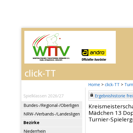
Home
>
click-TT
>
Turn
Spielklassen 2026/27
Ergebnishistorie frei
Bundes-/Regional-/Oberligen
Kreismeistersch
Mädchen 13 Dop
NRW-/Verbands-/Landesligen
Turnier-Spieler
Bezirke
Niederrhein