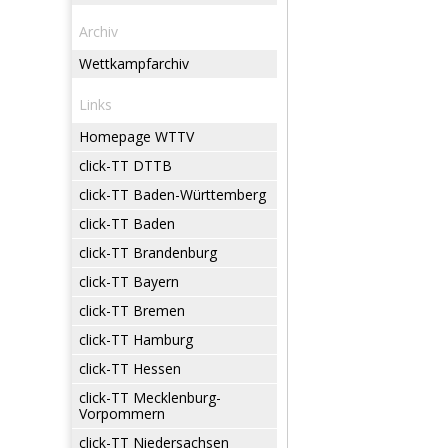
Archiv
Wettkampfarchiv
Links
Homepage WTTV
click-TT DTTB
click-TT Baden-Württemberg
click-TT Baden
click-TT Brandenburg
click-TT Bayern
click-TT Bremen
click-TT Hamburg
click-TT Hessen
click-TT Mecklenburg-
Vorpommern
click-TT Niedersachsen