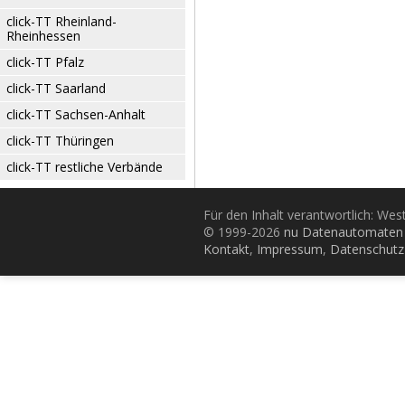
click-TT Rheinland-
Rheinhessen
click-TT Pfalz
click-TT Saarland
click-TT Sachsen-Anhalt
click-TT Thüringen
click-TT restliche Verbände
Für den Inhalt verantwortlich: Wes
© 1999-2026
nu Datenautomaten 
Kontakt
,
Impressum
,
Datenschutz