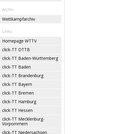
Archiv
Wettkampfarchiv
Links
Homepage WTTV
click-TT DTTB
click-TT Baden-Württemberg
click-TT Baden
click-TT Brandenburg
click-TT Bayern
click-TT Bremen
click-TT Hamburg
click-TT Hessen
click-TT Mecklenburg-
Vorpommern
click-TT Niedersachsen