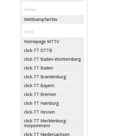
Archiv
Wettkampfarchiv
Links
Homepage WTTV
click-TT DTTB
click-TT Baden-Württemberg
click-TT Baden
click-TT Brandenburg
click-TT Bayern
click-TT Bremen
click-TT Hamburg
click-TT Hessen
click-TT Mecklenburg-
Vorpommern
click-TT Niedersachsen