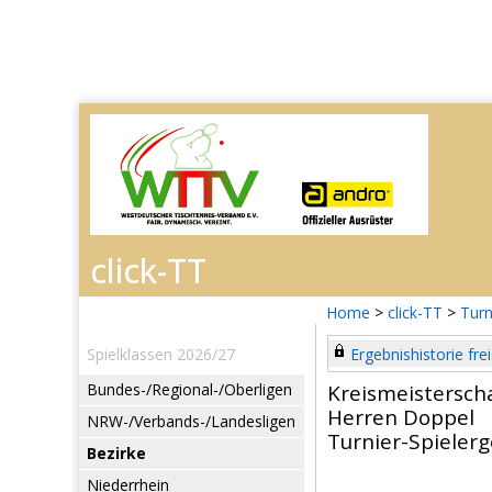
Home
>
click-TT
>
Turn
Spielklassen 2026/27
Ergebnishistorie frei
Bundes-/Regional-/Oberligen
Kreismeistersch
Herren Doppel
NRW-/Verbands-/Landesligen
Turnier-Spieler
Bezirke
Niederrhein