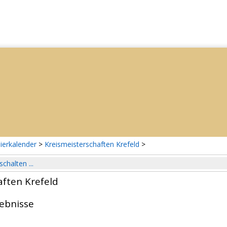
ierkalender
>
Kreismeisterschaften Krefeld
>
schalten ...
aften Krefeld
gebnisse