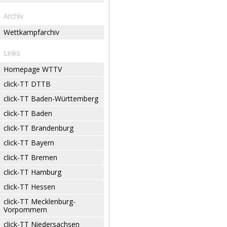
Archiv
Wettkampfarchiv
Links
Homepage WTTV
click-TT DTTB
click-TT Baden-Württemberg
click-TT Baden
click-TT Brandenburg
click-TT Bayern
click-TT Bremen
click-TT Hamburg
click-TT Hessen
click-TT Mecklenburg-
Vorpommern
click-TT Niedersachsen