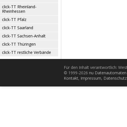
click-TT Rheinland-
Rheinhessen
click-TT Pfalz
click-TT Saarland
click-TT Sachsen-Anhalt
click-TT Thüringen
click-TT restliche Verbände
Für den Inhalt verantwortlich: Wes
© 1999-2026
nu Datenautomaten 
Kontakt
,
Impressum
,
Datenschutz