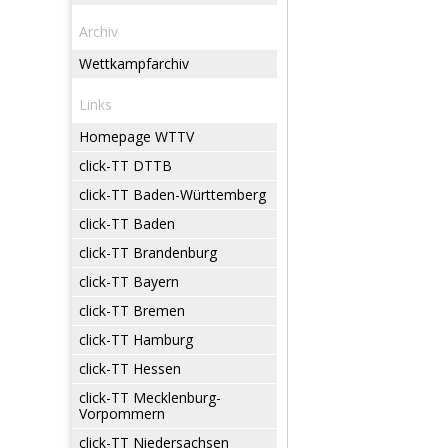
Archiv
Wettkampfarchiv
Links
Homepage WTTV
click-TT DTTB
click-TT Baden-Württemberg
click-TT Baden
click-TT Brandenburg
click-TT Bayern
click-TT Bremen
click-TT Hamburg
click-TT Hessen
click-TT Mecklenburg-
Vorpommern
click-TT Niedersachsen