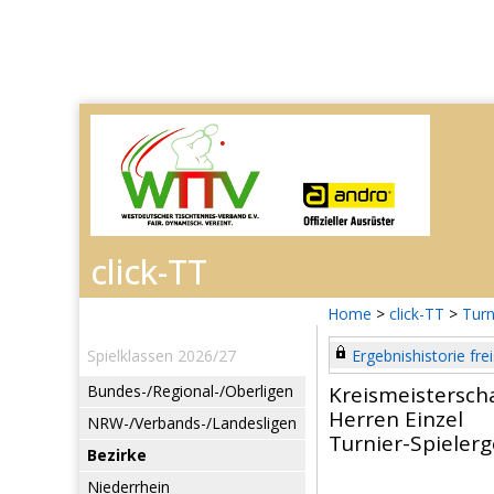
Home
>
click-TT
>
Turn
Spielklassen 2026/27
Ergebnishistorie frei
Bundes-/Regional-/Oberligen
Kreismeistersch
Herren Einzel
NRW-/Verbands-/Landesligen
Turnier-Spieler
Bezirke
Niederrhein