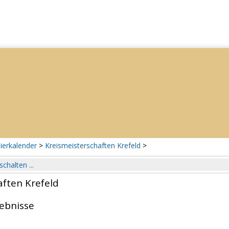
ierkalender
>
Kreismeisterschaften Krefeld
>
schalten ...
aften Krefeld
gebnisse