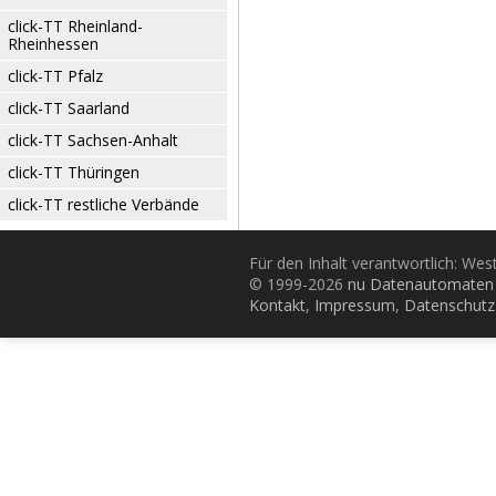
click-TT Rheinland-
Rheinhessen
click-TT Pfalz
click-TT Saarland
click-TT Sachsen-Anhalt
click-TT Thüringen
click-TT restliche Verbände
Für den Inhalt verantwortlich: Wes
© 1999-2026
nu Datenautomaten 
Kontakt
,
Impressum
,
Datenschutz