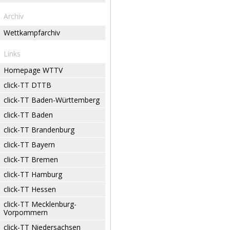
Archiv
Wettkampfarchiv
Links
Homepage WTTV
click-TT DTTB
click-TT Baden-Württemberg
click-TT Baden
click-TT Brandenburg
click-TT Bayern
click-TT Bremen
click-TT Hamburg
click-TT Hessen
click-TT Mecklenburg-
Vorpommern
click-TT Niedersachsen