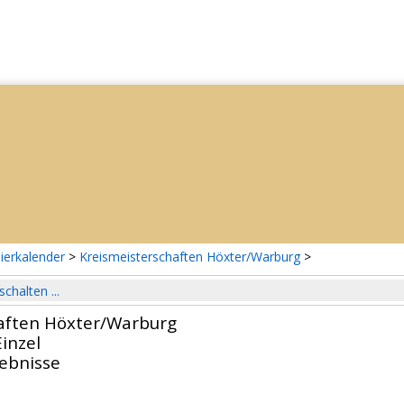
ierkalender
>
Kreismeisterschaften Höxter/Warburg
>
schalten ...
aften Höxter/Warburg
inzel
gebnisse