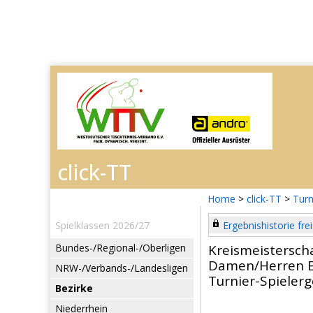
Home
>
click-TT
>
Turn
Spielklassen 2026/27
Ergebnishistorie frei
Bundes-/Regional-/Oberligen
Kreismeistersch
Damen/Herren E
NRW-/Verbands-/Landesligen
Turnier-Spieler
Bezirke
Niederrhein