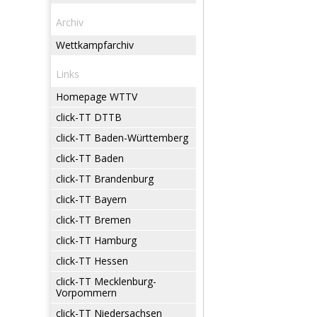
Archiv
Wettkampfarchiv
Links
Homepage WTTV
click-TT DTTB
click-TT Baden-Württemberg
click-TT Baden
click-TT Brandenburg
click-TT Bayern
click-TT Bremen
click-TT Hamburg
click-TT Hessen
click-TT Mecklenburg-
Vorpommern
click-TT Niedersachsen