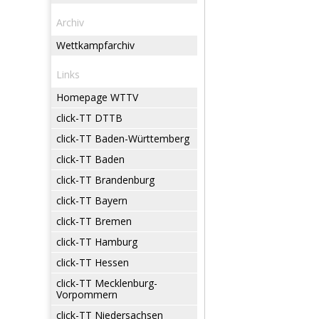
Archiv
Wettkampfarchiv
Links
Homepage WTTV
click-TT DTTB
click-TT Baden-Württemberg
click-TT Baden
click-TT Brandenburg
click-TT Bayern
click-TT Bremen
click-TT Hamburg
click-TT Hessen
click-TT Mecklenburg-
Vorpommern
click-TT Niedersachsen