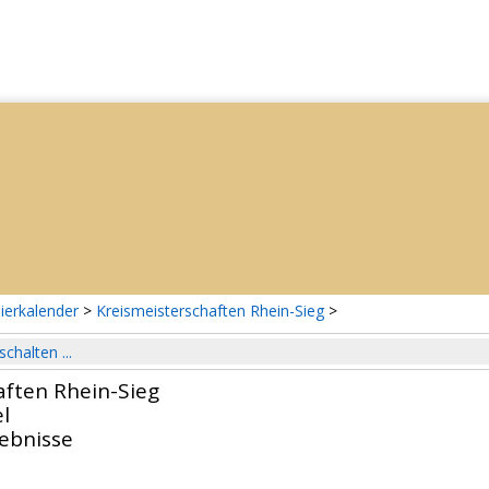
ierkalender
>
Kreismeisterschaften Rhein-Sieg
>
schalten ...
aften Rhein-Sieg
l
gebnisse