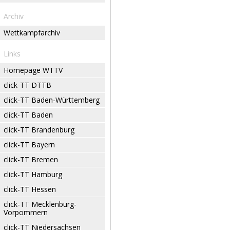
Archiv
Wettkampfarchiv
Links
Homepage WTTV
click-TT DTTB
click-TT Baden-Württemberg
click-TT Baden
click-TT Brandenburg
click-TT Bayern
click-TT Bremen
click-TT Hamburg
click-TT Hessen
click-TT Mecklenburg-
Vorpommern
click-TT Niedersachsen