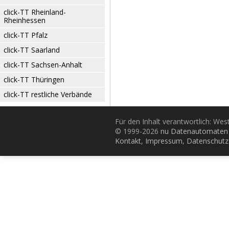
click-TT Rheinland-
Rheinhessen
click-TT Pfalz
click-TT Saarland
click-TT Sachsen-Anhalt
click-TT Thüringen
click-TT restliche Verbände
Für den Inhalt verantwortlich: Wes
© 1999-2026
nu Datenautomaten 
Kontakt
,
Impressum
,
Datenschutz