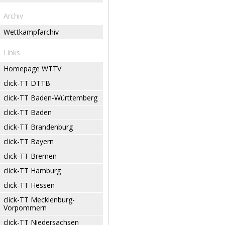
Archiv
Wettkampfarchiv
Links
Homepage WTTV
click-TT DTTB
click-TT Baden-Württemberg
click-TT Baden
click-TT Brandenburg
click-TT Bayern
click-TT Bremen
click-TT Hamburg
click-TT Hessen
click-TT Mecklenburg-
Vorpommern
click-TT Niedersachsen