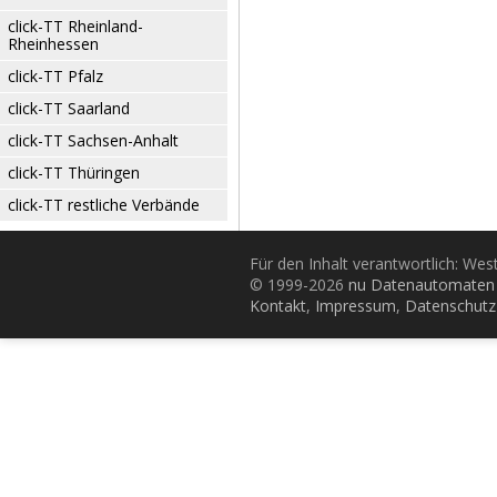
click-TT Rheinland-
Rheinhessen
click-TT Pfalz
click-TT Saarland
click-TT Sachsen-Anhalt
click-TT Thüringen
click-TT restliche Verbände
Für den Inhalt verantwortlich: Wes
© 1999-2026
nu Datenautomaten 
Kontakt
,
Impressum
,
Datenschutz