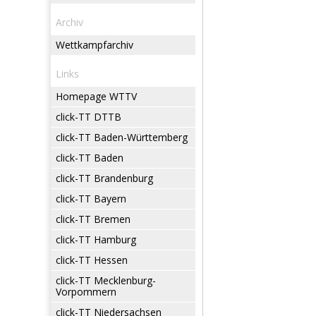
Archiv
Wettkampfarchiv
Links
Homepage WTTV
click-TT DTTB
click-TT Baden-Württemberg
click-TT Baden
click-TT Brandenburg
click-TT Bayern
click-TT Bremen
click-TT Hamburg
click-TT Hessen
click-TT Mecklenburg-
Vorpommern
click-TT Niedersachsen