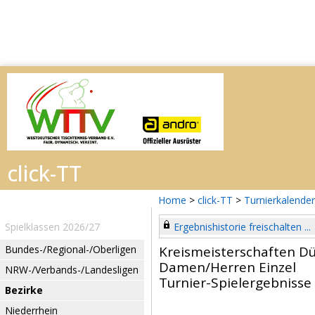
Home
>
click-TT
>
Turnierkalender
Spielklassen 2026/27
Ergebnishistorie freischalten ...
Bundes-/Regional-/Oberligen
Kreismeisterschaften D
Damen/Herren Einzel
NRW-/Verbands-/Landesligen
Turnier-Spielergebnisse
Bezirke
Niederrhein