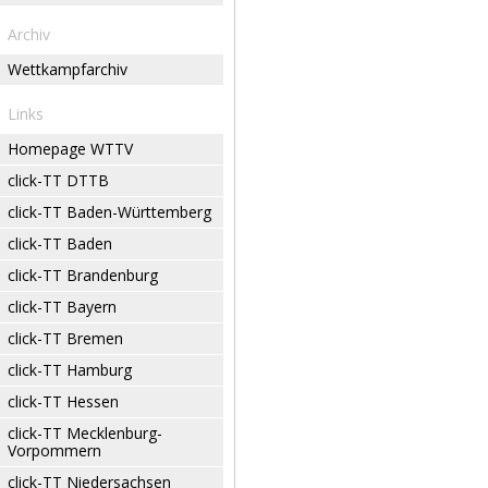
Archiv
Wettkampfarchiv
Links
Homepage WTTV
click-TT DTTB
click-TT Baden-Württemberg
click-TT Baden
click-TT Brandenburg
click-TT Bayern
click-TT Bremen
click-TT Hamburg
click-TT Hessen
click-TT Mecklenburg-
Vorpommern
click-TT Niedersachsen