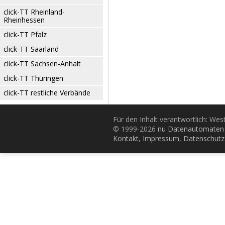
click-TT Rheinland-
Rheinhessen
click-TT Pfalz
click-TT Saarland
click-TT Sachsen-Anhalt
click-TT Thüringen
click-TT restliche Verbände
Für den Inhalt verantwortlich: Wes
© 1999-2026
nu Datenautomaten 
Kontakt
,
Impressum
,
Datenschutz