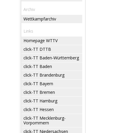
Archiv
Wettkampfarchiv
Links
Homepage WTTV
click-TT DTTB
click-TT Baden-Württemberg
click-TT Baden
click-TT Brandenburg
click-TT Bayern
click-TT Bremen
click-TT Hamburg
click-TT Hessen
click-TT Mecklenburg-
Vorpommern
click-TT Niedersachsen