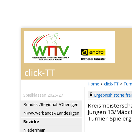
Home
>
click-TT
>
Turn
Spielklassen 2026/27
Ergebnishistorie frei
Bundes-/Regional-/Oberligen
Kreismeistersch
Jungen 13/Mädch
NRW-/Verbands-/Landesligen
Turnier-Spieler
Bezirke
Niederrhein