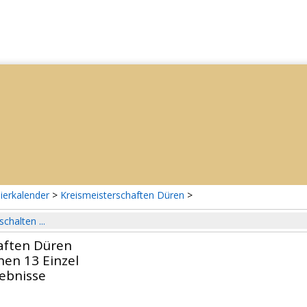
ierkalender
>
Kreismeisterschaften Düren
>
schalten ...
aften Düren
en 13 Einzel
gebnisse