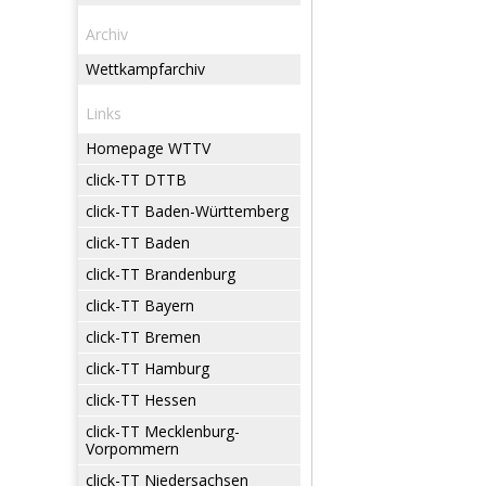
Archiv
Wettkampfarchiv
Links
Homepage WTTV
click-TT DTTB
click-TT Baden-Württemberg
click-TT Baden
click-TT Brandenburg
click-TT Bayern
click-TT Bremen
click-TT Hamburg
click-TT Hessen
click-TT Mecklenburg-
Vorpommern
click-TT Niedersachsen