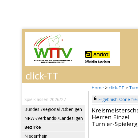
Home
>
click-TT
>
Turn
Spielklassen 2026/27
Ergebnishistorie frei
Bundes-/Regional-/Oberligen
Kreismeistersch
Herren Einzel
NRW-/Verbands-/Landesligen
Turnier-Spieler
Bezirke
Niederrhein