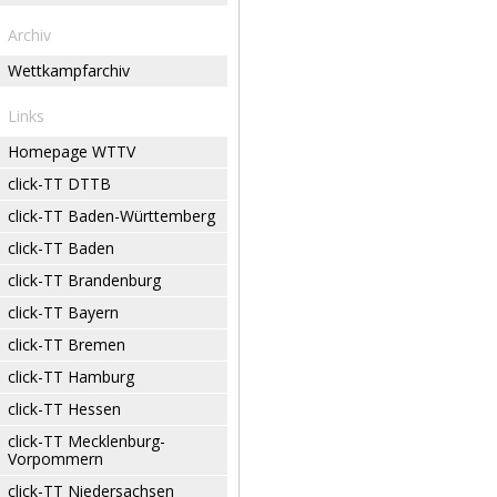
Archiv
Wettkampfarchiv
Links
Homepage WTTV
click-TT DTTB
click-TT Baden-Württemberg
click-TT Baden
click-TT Brandenburg
click-TT Bayern
click-TT Bremen
click-TT Hamburg
click-TT Hessen
click-TT Mecklenburg-
Vorpommern
click-TT Niedersachsen