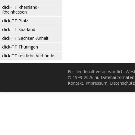
click-TT Rheinland-
Rheinhessen
click-TT Pfalz
click-TT Saarland
click-TT Sachsen-Anhalt
click-TT Thüringen
click-TT restliche Verbände
Für den Inhalt verantwortlich: Wes
© 1999-2026
nu Datenautomaten 
Kontakt
,
Impressum
,
Datenschutz