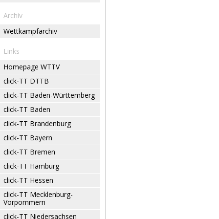
Archiv
Wettkampfarchiv
Links
Homepage WTTV
click-TT DTTB
click-TT Baden-Württemberg
click-TT Baden
click-TT Brandenburg
click-TT Bayern
click-TT Bremen
click-TT Hamburg
click-TT Hessen
click-TT Mecklenburg-
Vorpommern
click-TT Niedersachsen