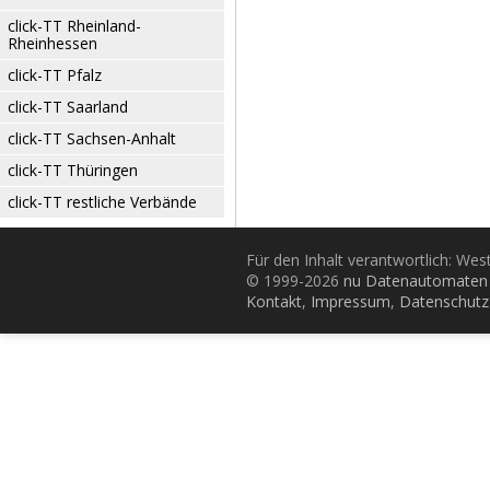
click-TT Rheinland-
Rheinhessen
click-TT Pfalz
click-TT Saarland
click-TT Sachsen-Anhalt
click-TT Thüringen
click-TT restliche Verbände
Für den Inhalt verantwortlich: Wes
© 1999-2026
nu Datenautomaten 
Kontakt
,
Impressum
,
Datenschutz