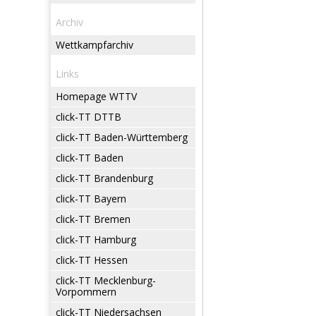
Archiv
Wettkampfarchiv
Links
Homepage WTTV
click-TT DTTB
click-TT Baden-Württemberg
click-TT Baden
click-TT Brandenburg
click-TT Bayern
click-TT Bremen
click-TT Hamburg
click-TT Hessen
click-TT Mecklenburg-
Vorpommern
click-TT Niedersachsen