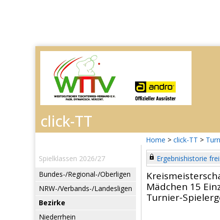
Home
>
click-TT
>
Turn
Spielklassen 2026/27
Ergebnishistorie frei
Bundes-/Regional-/Oberligen
Kreismeistersch
Mädchen 15 Einz
NRW-/Verbands-/Landesligen
Turnier-Spieler
Bezirke
Niederrhein